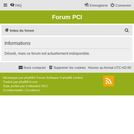
FAQ
S’enregistrer
Connexion
Forum PCI
R
Index du forum
e
Informations
c
h
Désolé, mais ce forum est actuellement indisponible.
e
r
Nous contacter
Supprimer les cookies
Heures au format
UTC+02:00
c
Développé par
phpBB
® Forum Software © phpBB Limited
h
Traduit par
phpBB-fr.com
Style
proflat
par ©
Mazeltof
2017
e
Confidentialité
|
Conditions
r