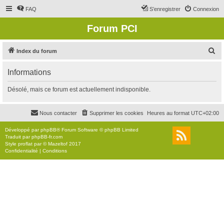
FAQ
S’enregistrer
Connexion
Forum PCI
R
Index du forum
e
Informations
c
h
Désolé, mais ce forum est actuellement indisponible.
e
r
Nous contacter
Supprimer les cookies
Heures au format
UTC+02:00
c
Développé par
phpBB
® Forum Software © phpBB Limited
h
Traduit par
phpBB-fr.com
Style
proflat
par ©
Mazeltof
2017
e
Confidentialité
|
Conditions
r