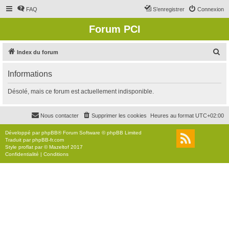
FAQ
S’enregistrer
Connexion
Forum PCI
R
Index du forum
e
Informations
c
h
Désolé, mais ce forum est actuellement indisponible.
e
r
Nous contacter
Supprimer les cookies
Heures au format
UTC+02:00
c
Développé par
phpBB
® Forum Software © phpBB Limited
h
Traduit par
phpBB-fr.com
Style
proflat
par ©
Mazeltof
2017
e
Confidentialité
|
Conditions
r