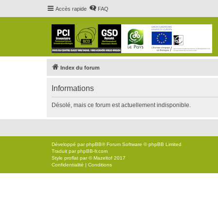
Accès rapide
FAQ
Index du forum
Informations
Désolé, mais ce forum est actuellement indisponible.
Développé par
phpBB
® Forum Software © phpBB Limited
Traduit par
phpBB-fr.com
Style
proflat
par ©
Mazeltof
2017
Confidentialité
|
Conditions