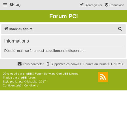
FAQ
S’enregistrer
Connexion
Forum PCI
R
Index du forum
e
Informations
c
h
Désolé, mais ce forum est actuellement indisponible.
e
r
Nous contacter
Supprimer les cookies
Heures au format
UTC+02:00
c
Développé par
phpBB
® Forum Software © phpBB Limited
h
Traduit par
phpBB-fr.com
Style
proflat
par ©
Mazeltof
2017
e
Confidentialité
|
Conditions
r