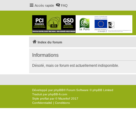
Accès rapide
FAQ
Index du forum
Informations
Désolé, mais ce forum est actuellement indisponible.
Développé par
phpBB
® Forum Software © phpBB Limited
Traduit par
phpBB-fr.com
Style
proflat
par ©
Mazeltof
2017
Confidentialité
|
Conditions