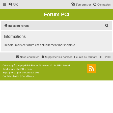
FAQ
S’enregistrer
Connexion
Forum PCI
R
Index du forum
e
Informations
c
h
Désolé, mais ce forum est actuellement indisponible.
e
r
Nous contacter
Supprimer les cookies
Heures au format
UTC+02:00
c
Développé par
phpBB
® Forum Software © phpBB Limited
h
Traduit par
phpBB-fr.com
Style
proflat
par ©
Mazeltof
2017
e
Confidentialité
|
Conditions
r