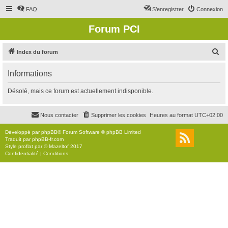
FAQ
S’enregistrer
Connexion
Forum PCI
R
Index du forum
e
Informations
c
h
Désolé, mais ce forum est actuellement indisponible.
e
r
Nous contacter
Supprimer les cookies
Heures au format
UTC+02:00
c
Développé par
phpBB
® Forum Software © phpBB Limited
h
Traduit par
phpBB-fr.com
Style
proflat
par ©
Mazeltof
2017
e
Confidentialité
|
Conditions
r