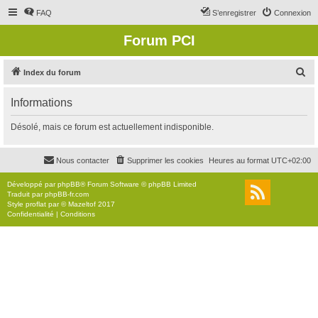
FAQ
S’enregistrer
Connexion
Forum PCI
R
Index du forum
e
Informations
c
h
Désolé, mais ce forum est actuellement indisponible.
e
r
Nous contacter
Supprimer les cookies
Heures au format
UTC+02:00
c
Développé par
phpBB
® Forum Software © phpBB Limited
h
Traduit par
phpBB-fr.com
Style
proflat
par ©
Mazeltof
2017
e
Confidentialité
|
Conditions
r