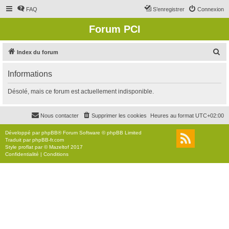
FAQ
S’enregistrer
Connexion
Forum PCI
R
Index du forum
e
Informations
c
h
Désolé, mais ce forum est actuellement indisponible.
e
r
Nous contacter
Supprimer les cookies
Heures au format
UTC+02:00
c
Développé par
phpBB
® Forum Software © phpBB Limited
h
Traduit par
phpBB-fr.com
Style
proflat
par ©
Mazeltof
2017
e
Confidentialité
|
Conditions
r