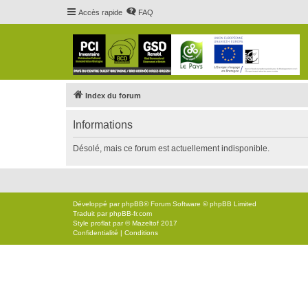
Accès rapide
FAQ
Index du forum
Informations
Désolé, mais ce forum est actuellement indisponible.
Développé par
phpBB
® Forum Software © phpBB Limited
Traduit par
phpBB-fr.com
Style
proflat
par ©
Mazeltof
2017
Confidentialité
|
Conditions