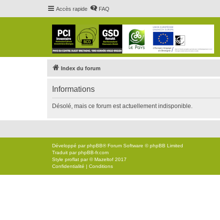
Accès rapide
FAQ
Index du forum
Informations
Désolé, mais ce forum est actuellement indisponible.
Développé par
phpBB
® Forum Software © phpBB Limited
Traduit par
phpBB-fr.com
Style
proflat
par ©
Mazeltof
2017
Confidentialité
|
Conditions