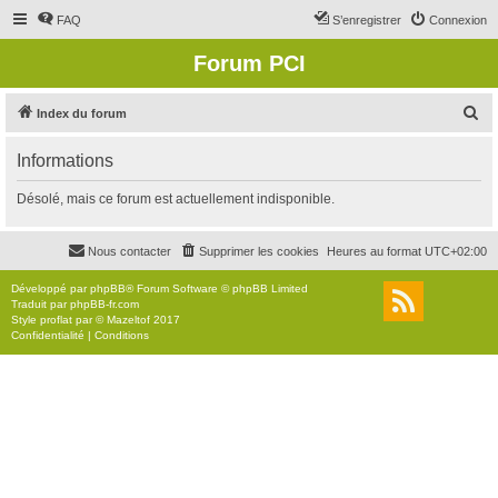
FAQ
S’enregistrer
Connexion
Forum PCI
R
Index du forum
e
Informations
c
h
Désolé, mais ce forum est actuellement indisponible.
e
r
Nous contacter
Supprimer les cookies
Heures au format
UTC+02:00
c
Développé par
phpBB
® Forum Software © phpBB Limited
h
Traduit par
phpBB-fr.com
Style
proflat
par ©
Mazeltof
2017
e
Confidentialité
|
Conditions
r