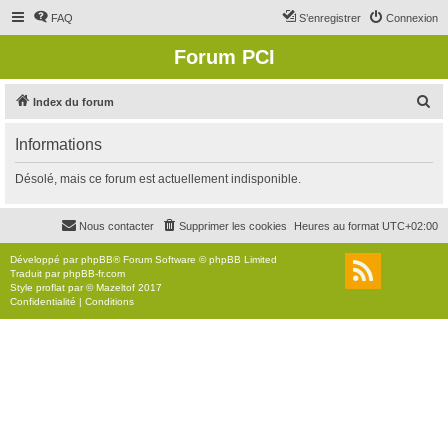
FAQ
S’enregistrer
Connexion
Forum PCI
R
Index du forum
e
Informations
c
h
Désolé, mais ce forum est actuellement indisponible.
e
r
Nous contacter
Supprimer les cookies
Heures au format
UTC+02:00
c
Développé par
phpBB
® Forum Software © phpBB Limited
h
Traduit par
phpBB-fr.com
Style
proflat
par ©
Mazeltof
2017
e
Confidentialité
|
Conditions
r