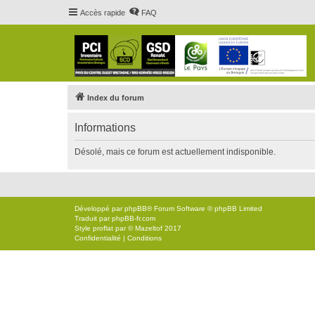
Accès rapide
FAQ
Index du forum
Informations
Désolé, mais ce forum est actuellement indisponible.
Développé par
phpBB
® Forum Software © phpBB Limited
Traduit par
phpBB-fr.com
Style
proflat
par ©
Mazeltof
2017
Confidentialité
|
Conditions