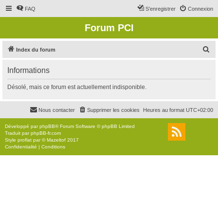
FAQ
S’enregistrer
Connexion
Forum PCI
R
Index du forum
e
Informations
c
h
Désolé, mais ce forum est actuellement indisponible.
e
r
Nous contacter
Supprimer les cookies
Heures au format
UTC+02:00
c
Développé par
phpBB
® Forum Software © phpBB Limited
h
Traduit par
phpBB-fr.com
Style
proflat
par ©
Mazeltof
2017
e
Confidentialité
|
Conditions
r