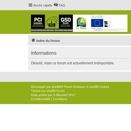
Accès rapide
FAQ
Index du forum
Informations
Désolé, mais ce forum est actuellement indisponible.
Développé par
phpBB
® Forum Software © phpBB Limited
Traduit par
phpBB-fr.com
Style
proflat
par ©
Mazeltof
2017
Confidentialité
|
Conditions