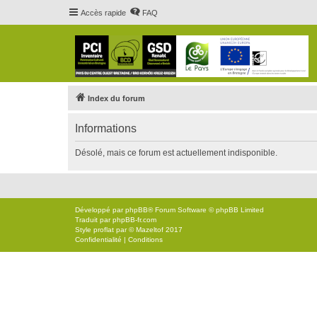
Accès rapide
FAQ
Index du forum
Informations
Désolé, mais ce forum est actuellement indisponible.
Développé par
phpBB
® Forum Software © phpBB Limited
Traduit par
phpBB-fr.com
Style
proflat
par ©
Mazeltof
2017
Confidentialité
|
Conditions