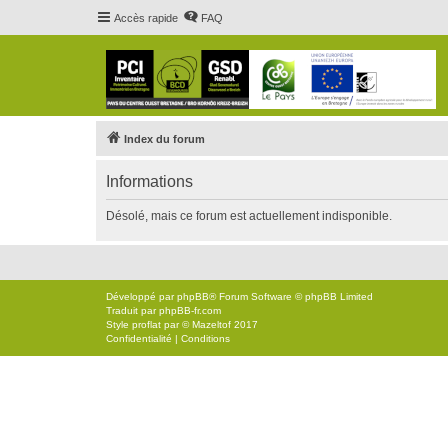
Accès rapide
FAQ
Index du forum
Informations
Désolé, mais ce forum est actuellement indisponible.
Développé par
phpBB
® Forum Software © phpBB Limited
Traduit par
phpBB-fr.com
Style
proflat
par ©
Mazeltof
2017
Confidentialité
|
Conditions