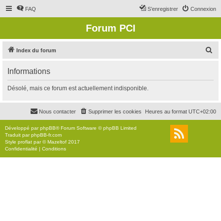
FAQ
S’enregistrer
Connexion
Forum PCI
R
Index du forum
e
Informations
c
h
Désolé, mais ce forum est actuellement indisponible.
e
r
Nous contacter
Supprimer les cookies
Heures au format
UTC+02:00
c
Développé par
phpBB
® Forum Software © phpBB Limited
h
Traduit par
phpBB-fr.com
Style
proflat
par ©
Mazeltof
2017
e
Confidentialité
|
Conditions
r