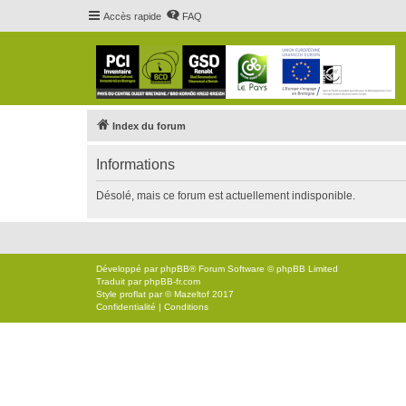
Accès rapide
FAQ
Index du forum
Informations
Désolé, mais ce forum est actuellement indisponible.
Développé par
phpBB
® Forum Software © phpBB Limited
Traduit par
phpBB-fr.com
Style
proflat
par ©
Mazeltof
2017
Confidentialité
|
Conditions