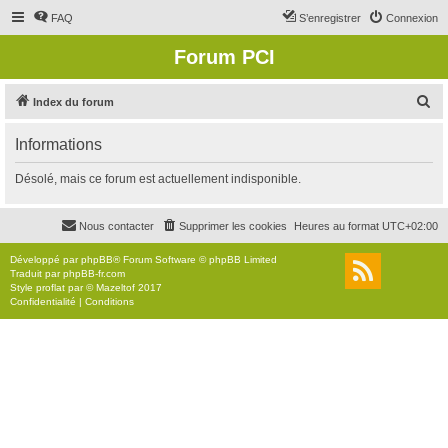
FAQ
S’enregistrer
Connexion
Forum PCI
R
Index du forum
e
Informations
c
h
Désolé, mais ce forum est actuellement indisponible.
e
r
Nous contacter
Supprimer les cookies
Heures au format
UTC+02:00
c
Développé par
phpBB
® Forum Software © phpBB Limited
h
Traduit par
phpBB-fr.com
Style
proflat
par ©
Mazeltof
2017
e
Confidentialité
|
Conditions
r