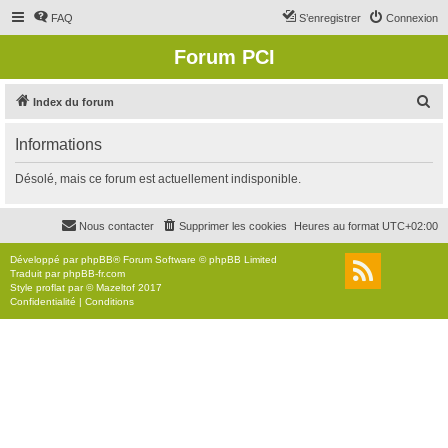
FAQ
S’enregistrer
Connexion
Forum PCI
R
Index du forum
e
Informations
c
h
Désolé, mais ce forum est actuellement indisponible.
e
r
Nous contacter
Supprimer les cookies
Heures au format
UTC+02:00
c
Développé par
phpBB
® Forum Software © phpBB Limited
h
Traduit par
phpBB-fr.com
Style
proflat
par ©
Mazeltof
2017
e
Confidentialité
|
Conditions
r