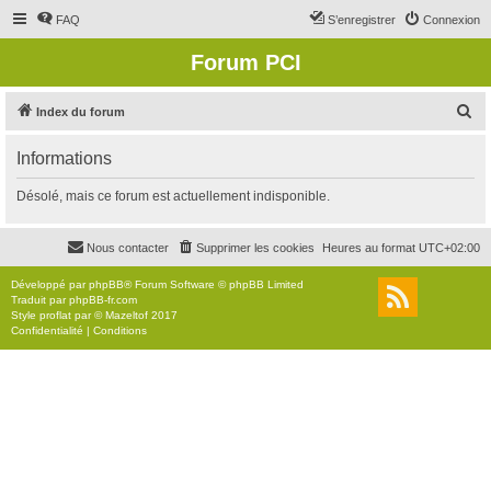
FAQ
S’enregistrer
Connexion
Forum PCI
R
Index du forum
e
Informations
c
h
Désolé, mais ce forum est actuellement indisponible.
e
r
Nous contacter
Supprimer les cookies
Heures au format
UTC+02:00
c
Développé par
phpBB
® Forum Software © phpBB Limited
h
Traduit par
phpBB-fr.com
Style
proflat
par ©
Mazeltof
2017
e
Confidentialité
|
Conditions
r