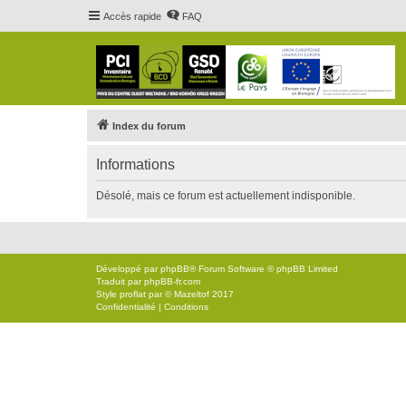
Accès rapide
FAQ
Index du forum
Informations
Désolé, mais ce forum est actuellement indisponible.
Développé par
phpBB
® Forum Software © phpBB Limited
Traduit par
phpBB-fr.com
Style
proflat
par ©
Mazeltof
2017
Confidentialité
|
Conditions