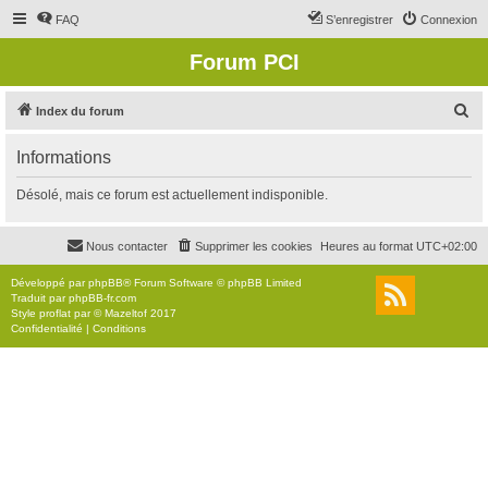
FAQ
S’enregistrer
Connexion
Forum PCI
R
Index du forum
e
Informations
c
h
Désolé, mais ce forum est actuellement indisponible.
e
r
Nous contacter
Supprimer les cookies
Heures au format
UTC+02:00
c
Développé par
phpBB
® Forum Software © phpBB Limited
h
Traduit par
phpBB-fr.com
Style
proflat
par ©
Mazeltof
2017
e
Confidentialité
|
Conditions
r