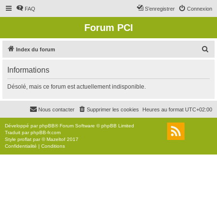
FAQ
S’enregistrer
Connexion
Forum PCI
R
Index du forum
e
Informations
c
h
Désolé, mais ce forum est actuellement indisponible.
e
r
Nous contacter
Supprimer les cookies
Heures au format
UTC+02:00
c
Développé par
phpBB
® Forum Software © phpBB Limited
h
Traduit par
phpBB-fr.com
Style
proflat
par ©
Mazeltof
2017
e
Confidentialité
|
Conditions
r