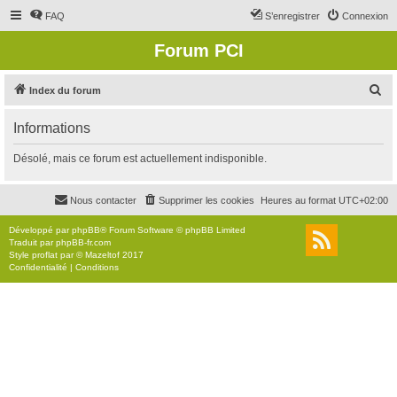
FAQ
S’enregistrer
Connexion
Forum PCI
R
Index du forum
e
Informations
c
h
Désolé, mais ce forum est actuellement indisponible.
e
r
Nous contacter
Supprimer les cookies
Heures au format
UTC+02:00
c
Développé par
phpBB
® Forum Software © phpBB Limited
h
Traduit par
phpBB-fr.com
Style
proflat
par ©
Mazeltof
2017
e
Confidentialité
|
Conditions
r