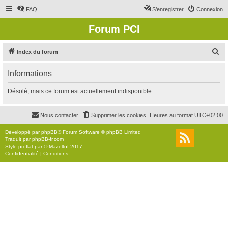
FAQ
S’enregistrer
Connexion
Forum PCI
R
Index du forum
e
Informations
c
h
Désolé, mais ce forum est actuellement indisponible.
e
r
Nous contacter
Supprimer les cookies
Heures au format
UTC+02:00
c
Développé par
phpBB
® Forum Software © phpBB Limited
h
Traduit par
phpBB-fr.com
Style
proflat
par ©
Mazeltof
2017
e
Confidentialité
|
Conditions
r