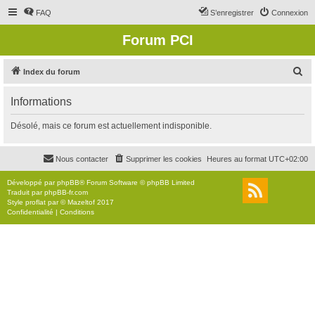
FAQ
S’enregistrer
Connexion
Forum PCI
R
Index du forum
e
Informations
c
h
Désolé, mais ce forum est actuellement indisponible.
e
r
Nous contacter
Supprimer les cookies
Heures au format
UTC+02:00
c
Développé par
phpBB
® Forum Software © phpBB Limited
h
Traduit par
phpBB-fr.com
Style
proflat
par ©
Mazeltof
2017
e
Confidentialité
|
Conditions
r