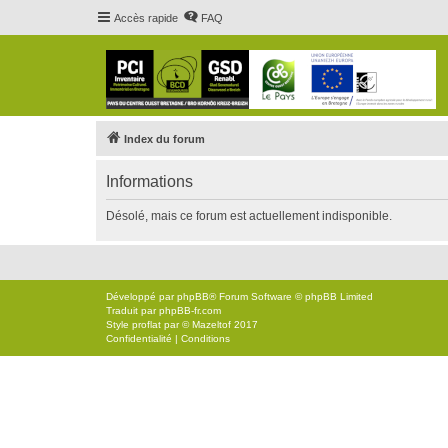
Accès rapide
FAQ
Index du forum
Informations
Désolé, mais ce forum est actuellement indisponible.
Développé par
phpBB
® Forum Software © phpBB Limited
Traduit par
phpBB-fr.com
Style
proflat
par ©
Mazeltof
2017
Confidentialité
|
Conditions