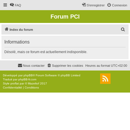
FAQ
S’enregistrer
Connexion
Forum PCI
R
Index du forum
e
Informations
c
h
Désolé, mais ce forum est actuellement indisponible.
e
r
Nous contacter
Supprimer les cookies
Heures au format
UTC+02:00
c
Développé par
phpBB
® Forum Software © phpBB Limited
h
Traduit par
phpBB-fr.com
Style
proflat
par ©
Mazeltof
2017
e
Confidentialité
|
Conditions
r