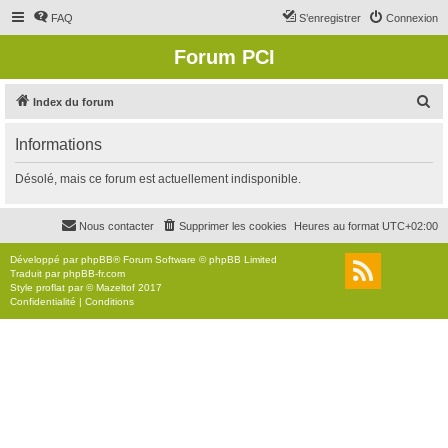
FAQ
S’enregistrer
Connexion
Forum PCI
R
Index du forum
e
Informations
c
h
Désolé, mais ce forum est actuellement indisponible.
e
r
Nous contacter
Supprimer les cookies
Heures au format
UTC+02:00
c
Développé par
phpBB
® Forum Software © phpBB Limited
h
Traduit par
phpBB-fr.com
Style
proflat
par ©
Mazeltof
2017
e
Confidentialité
|
Conditions
r