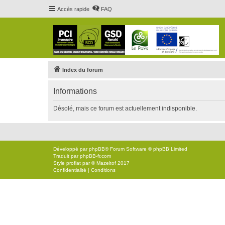
Accès rapide
FAQ
Index du forum
Informations
Désolé, mais ce forum est actuellement indisponible.
Développé par
phpBB
® Forum Software © phpBB Limited
Traduit par
phpBB-fr.com
Style
proflat
par ©
Mazeltof
2017
Confidentialité
|
Conditions