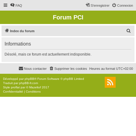
FAQ
S’enregistrer
Connexion
Forum PCI
R
Index du forum
e
Informations
c
h
Désolé, mais ce forum est actuellement indisponible.
e
r
Nous contacter
Supprimer les cookies
Heures au format
UTC+02:00
c
Développé par
phpBB
® Forum Software © phpBB Limited
h
Traduit par
phpBB-fr.com
Style
proflat
par ©
Mazeltof
2017
e
Confidentialité
|
Conditions
r