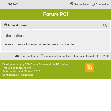
FAQ
S’enregistrer
Connexion
Forum PCI
R
Index du forum
e
Informations
c
h
Désolé, mais ce forum est actuellement indisponible.
e
r
Nous contacter
Supprimer les cookies
Heures au format
UTC+02:00
c
Développé par
phpBB
® Forum Software © phpBB Limited
h
Traduit par
phpBB-fr.com
Style
proflat
par ©
Mazeltof
2017
e
Confidentialité
|
Conditions
r