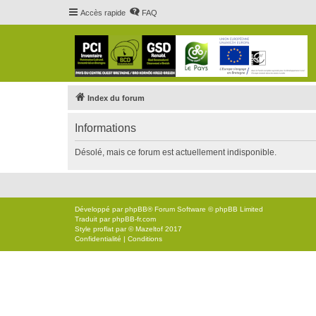
Accès rapide
FAQ
Index du forum
Informations
Désolé, mais ce forum est actuellement indisponible.
Développé par
phpBB
® Forum Software © phpBB Limited
Traduit par
phpBB-fr.com
Style
proflat
par ©
Mazeltof
2017
Confidentialité
|
Conditions