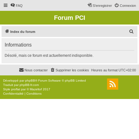
FAQ
S’enregistrer
Connexion
Forum PCI
R
Index du forum
e
Informations
c
h
Désolé, mais ce forum est actuellement indisponible.
e
r
Nous contacter
Supprimer les cookies
Heures au format
UTC+02:00
c
Développé par
phpBB
® Forum Software © phpBB Limited
h
Traduit par
phpBB-fr.com
Style
proflat
par ©
Mazeltof
2017
e
Confidentialité
|
Conditions
r