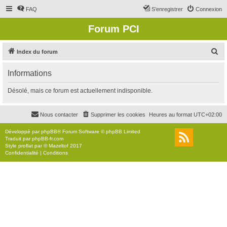
FAQ
S’enregistrer
Connexion
Forum PCI
R
Index du forum
e
Informations
c
h
Désolé, mais ce forum est actuellement indisponible.
e
r
Nous contacter
Supprimer les cookies
Heures au format
UTC+02:00
c
Développé par
phpBB
® Forum Software © phpBB Limited
h
Traduit par
phpBB-fr.com
Style
proflat
par ©
Mazeltof
2017
e
Confidentialité
|
Conditions
r