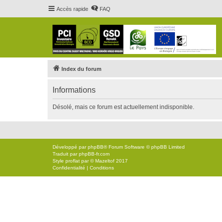
Accès rapide
FAQ
Index du forum
Informations
Désolé, mais ce forum est actuellement indisponible.
Développé par
phpBB
® Forum Software © phpBB Limited
Traduit par
phpBB-fr.com
Style
proflat
par ©
Mazeltof
2017
Confidentialité
|
Conditions