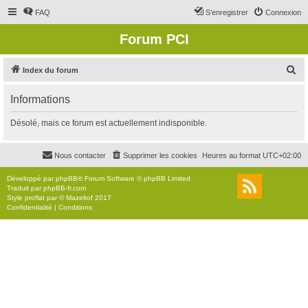
FAQ
S’enregistrer
Connexion
Forum PCI
R
Index du forum
e
Informations
c
h
Désolé, mais ce forum est actuellement indisponible.
e
r
Nous contacter
Supprimer les cookies
Heures au format
UTC+02:00
c
Développé par
phpBB
® Forum Software © phpBB Limited
h
Traduit par
phpBB-fr.com
Style
proflat
par ©
Mazeltof
2017
e
Confidentialité
|
Conditions
r