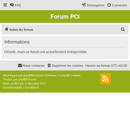
FAQ
S’enregistrer
Connexion
Forum PCI
R
Index du forum
e
Informations
c
h
Désolé, mais ce forum est actuellement indisponible.
e
r
Nous contacter
Supprimer les cookies
Heures au format
UTC+02:00
c
Développé par
phpBB
® Forum Software © phpBB Limited
h
Traduit par
phpBB-fr.com
Style
proflat
par ©
Mazeltof
2017
e
Confidentialité
|
Conditions
r