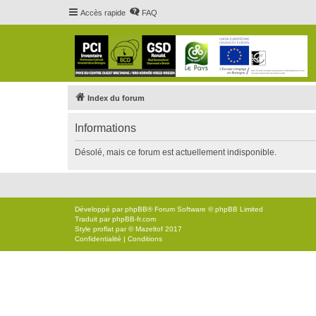
Accès rapide
FAQ
Index du forum
Informations
Désolé, mais ce forum est actuellement indisponible.
Développé par
phpBB
® Forum Software © phpBB Limited
Traduit par
phpBB-fr.com
Style
proflat
par ©
Mazeltof
2017
Confidentialité
|
Conditions