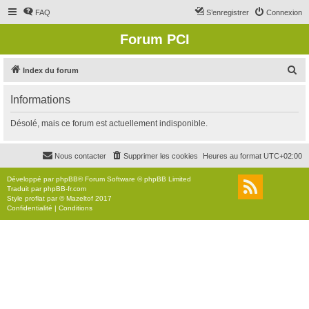
FAQ
S’enregistrer
Connexion
Forum PCI
R
Index du forum
e
Informations
c
h
Désolé, mais ce forum est actuellement indisponible.
e
r
Nous contacter
Supprimer les cookies
Heures au format
UTC+02:00
c
Développé par
phpBB
® Forum Software © phpBB Limited
h
Traduit par
phpBB-fr.com
Style
proflat
par ©
Mazeltof
2017
e
Confidentialité
|
Conditions
r