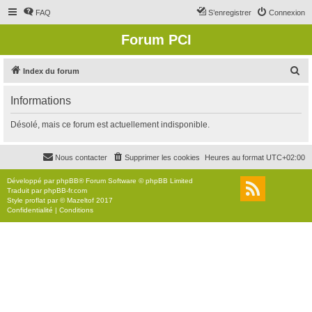
FAQ
S’enregistrer
Connexion
Forum PCI
R
Index du forum
e
Informations
c
h
Désolé, mais ce forum est actuellement indisponible.
e
r
Nous contacter
Supprimer les cookies
Heures au format
UTC+02:00
c
Développé par
phpBB
® Forum Software © phpBB Limited
h
Traduit par
phpBB-fr.com
Style
proflat
par ©
Mazeltof
2017
e
Confidentialité
|
Conditions
r