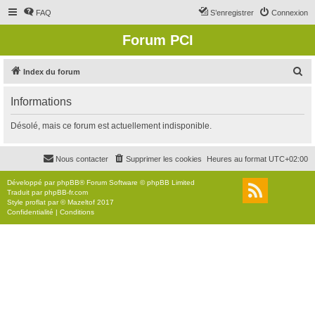
FAQ
S’enregistrer
Connexion
Forum PCI
R
Index du forum
e
Informations
c
h
Désolé, mais ce forum est actuellement indisponible.
e
r
Nous contacter
Supprimer les cookies
Heures au format
UTC+02:00
c
Développé par
phpBB
® Forum Software © phpBB Limited
h
Traduit par
phpBB-fr.com
Style
proflat
par ©
Mazeltof
2017
e
Confidentialité
|
Conditions
r