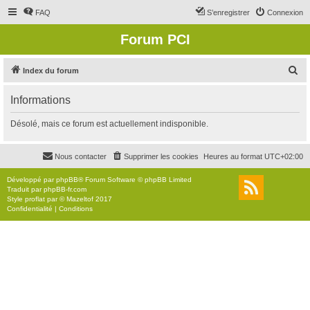
FAQ
S’enregistrer
Connexion
Forum PCI
R
Index du forum
e
Informations
c
h
Désolé, mais ce forum est actuellement indisponible.
e
r
Nous contacter
Supprimer les cookies
Heures au format
UTC+02:00
c
Développé par
phpBB
® Forum Software © phpBB Limited
h
Traduit par
phpBB-fr.com
Style
proflat
par ©
Mazeltof
2017
e
Confidentialité
|
Conditions
r