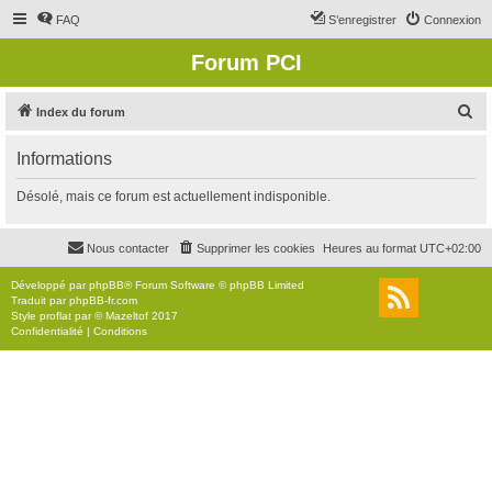
FAQ
S’enregistrer
Connexion
Forum PCI
R
Index du forum
e
Informations
c
h
Désolé, mais ce forum est actuellement indisponible.
e
r
Nous contacter
Supprimer les cookies
Heures au format
UTC+02:00
c
Développé par
phpBB
® Forum Software © phpBB Limited
h
Traduit par
phpBB-fr.com
Style
proflat
par ©
Mazeltof
2017
e
Confidentialité
|
Conditions
r