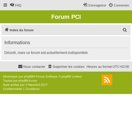
FAQ
S’enregistrer
Connexion
Forum PCI
R
Index du forum
e
Informations
c
h
Désolé, mais ce forum est actuellement indisponible.
e
r
Nous contacter
Supprimer les cookies
Heures au format
UTC+02:00
c
Développé par
phpBB
® Forum Software © phpBB Limited
h
Traduit par
phpBB-fr.com
Style
proflat
par ©
Mazeltof
2017
e
Confidentialité
|
Conditions
r