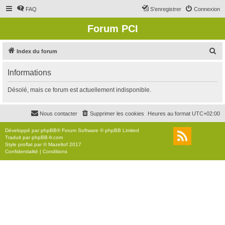
FAQ
S’enregistrer
Connexion
Forum PCI
R
Index du forum
e
Informations
c
h
Désolé, mais ce forum est actuellement indisponible.
e
r
Nous contacter
Supprimer les cookies
Heures au format
UTC+02:00
c
Développé par
phpBB
® Forum Software © phpBB Limited
h
Traduit par
phpBB-fr.com
Style
proflat
par ©
Mazeltof
2017
e
Confidentialité
|
Conditions
r